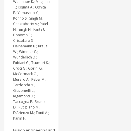
Watanabe K.; Maejima
T.; Kojima A.; Oshita
E.; Yamashita Y.;
Konno S.; Singh M.;
Chakraborty A.; Patel
H.; Singh N.; Fantz U.;
Bonomo F.;
Cristofaro S.;
Heinemann B.; Kraus
W.; Wimmer C.;
Wunderlich D.;
Fubiani G.; Tsumori K.;
Croci G.; Gorini G.;
McCormack O.;
Muraro A.; Rebai M.;
Tardocchi M.;
Giacomelli L.;
Rigamonti D.;
Taccogna F.; Bruno
D.; Rutigliano M.;
D’Arienzo M.; Tonti A.;
Panin F.
Fusion engineering and