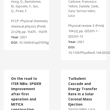
Hong, Q., Bartolomei,
Carbone, Francesco;
M., Esposito, F., Sun,
Telloni, Daniele; Zank,
Q., Pirani, F.
Gary; Sorriso-Valvo,
Luca
PCCP. Physical chemistry
Physical review. E (Print)
chemical physics (Print)
104 (2), pp. 025201-1 -
23 (29), pp. 15475 - 15479
025201-13
Year:
2021
Year:
2021
DOI:
10.1039/d1cp01976g
DOI:
10.1103/PhysRevE.104.0252
On the road to
Turbulent
ITER NBIs: SPIDER
Cascade and
improvement
Energy Transfer
after first
Rate in a Solar
operation and
Coronal Mass
MITICA
Ejection
construction
Sorriso-Valvo, Luca;