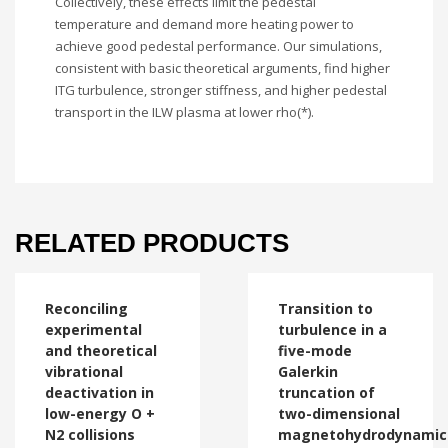
Collectively, these effects limit the pedestal
temperature and demand more heating power to
achieve good pedestal performance. Our simulations,
consistent with basic theoretical arguments, find higher
ITG turbulence, stronger stiffness, and higher pedestal
transport in the ILW plasma at lower rho(*).
RELATED PRODUCTS
Reconciling
Transition to
experimental
turbulence in a
and theoretical
five-mode
vibrational
Galerkin
deactivation in
truncation of
low-energy O +
two-dimensional
N2 collisions
magnetohydrodynamic