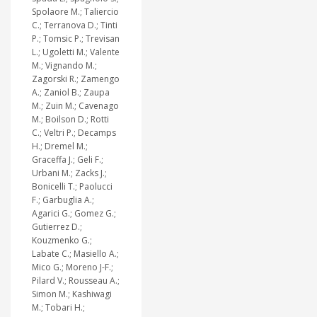
Spolaore M.; Taliercio
C.; Terranova D.; Tinti
P.; Tomsic P.; Trevisan
L.; Ugoletti M.; Valente
M.; Vignando M.;
Zagorski R.; Zamengo
A.; Zaniol B.; Zaupa
M.; Zuin M.; Cavenago
M.; Boilson D.; Rotti
C.; Veltri P.; Decamps
H.; Dremel M.;
Graceffa J.; Geli F.;
Urbani M.; Zacks J.;
Bonicelli T.; Paolucci
F.; Garbuglia A.;
Agarici G.; Gomez G.;
Gutierrez D.;
Kouzmenko G.;
Labate C.; Masiello A.;
Mico G.; Moreno J-F.;
Pilard V.; Rousseau A.;
Simon M.; Kashiwagi
M.; Tobari H.;