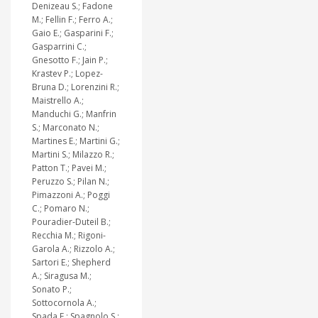
Denizeau S.; Fadone
M.; Fellin F.; Ferro A.;
Gaio E.; Gasparini F.;
Gasparrini C.;
Gnesotto F.; Jain P.;
Krastev P.; Lopez-
Bruna D.; Lorenzini R.;
Maistrello A.;
Manduchi G.; Manfrin
S.; Marconato N.;
Martines E.; Martini G.;
Martini S.; Milazzo R.;
Patton T.; Pavei M.;
Peruzzo S.; Pilan N.;
Pimazzoni A.; Poggi
C.; Pomaro N.;
Pouradier-Duteil B.;
Recchia M.; Rigoni-
Garola A.; Rizzolo A.;
Sartori E.; Shepherd
A.; Siragusa M.;
Sonato P.;
Sottocornola A.;
Spada E.; Spagnolo S.;