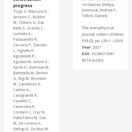
Yordanova, Emiliya;
progress
Dimmock, Andrew P.;
Toigo V.; Marcuzzi D.;
Telloni, Daniele
Serianni G.; Boldrin
M.; Chitarin G.; Dal
The astrophysical
Bello S.; Grando L.;
Luchetta A.;
journal. Letters (Online)
Pasqualotto R.;
919 (2), pp. L30-1 - L30-8
Zaccaria P.; Zanotto
Year:
2021
L.; Agnello R.;
DOI:
10.3847/2041-
Agostinetti P.;
8213/ac26c5
Agostini M.; Antoni V.;
Aprile D.; Barbisan M.;
Battistella M.; Berton
G.; Bigi M.; Brombin
M.; Candeloro V.;
Canton A.;
Casagrande R.;
Cavallini C.;
Cavazzana R.;
Cordaro L.; Cruz N.;
Dalla Palma M.; Dan
M.; De Lorenzi A.;
Delogu R.; De Muri M.;