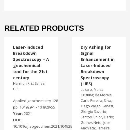
RELATED PRODUCTS
Laser-Induced
Dry Ashing for
Breakdown
Signal
Spectroscopy – A
Enhancement in
geochemical
Laser-Induced
tool for the 21st
Breakdown
century
Spectroscopy
Harmon R.S.; Senesi
(LIBS)
G.S.
Lazaro, Maisa
Cristina; de Morais,
Applied geochemistry 128
Carla Pereira; Silva,
Tiago Varao; Senesi,
pp. 104929-1 - 104929-55
Giorgio Saverio;
Year:
2021
Santos Junior, Dario;
DOI:
Gomes Neto, Jose
10.1016/j.apgeochem.2021.104929
Anchieta; Ferreira,