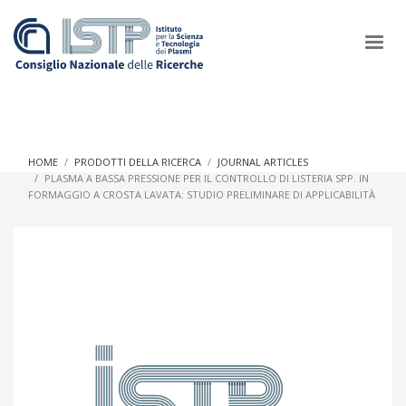
×
HOME
PRODOTTI DELLA RICERCA
JOURNAL ARTICLES
PLASMA A BASSA PRESSIONE PER IL CONTROLLO DI LISTERIA SPP. IN
FORMAGGIO A CROSTA LAVATA: STUDIO PRELIMINARE DI APPLICABILITÀ
In a world increasingly facing new challenges at the forefront of
plasma scientific research and technological innovation, CNR
and ISTP pledge progress and achieve an impact in the
integration of research into societal practices and policy