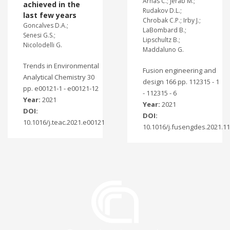
Arnas C.; Jerab M.;
achieved in the
Rudakov D.L.;
last few years
Chrobak C.P.; Irby J.;
Goncalves D.A.;
LaBombard B.;
Senesi G.S.;
Lipschultz B.;
Nicolodelli G.
Maddaluno G.
Trends in Environmental
Fusion engineering and
Analytical Chemistry 30
design 166 pp. 112315 - 1
pp. e00121-1 - e00121-12
- 112315 - 6
Year:
2021
Year:
2021
DOI:
DOI:
10.1016/j.teac.2021.e00121
10.1016/j.fusengdes.2021.1