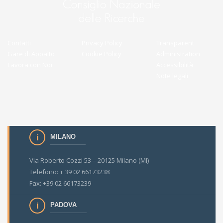
Contatti
Privacy Policy
Transparent
Gare di Appalto
Cookie Policy
Administration
Lavora con Noi
Accessibilità
Note legali
MILANO
Via Roberto Cozzi 53 – 20125 Milano (MI)
Telefono: + 39 02 66173238
Fax: +39 02 66173239
PADOVA