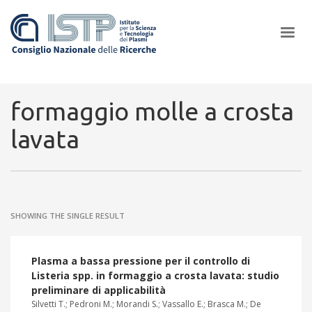
×
formaggio molle a crosta
lavata
In a world increasingly facing new challenges at the forefront of
plasma scientific research and technological innovation, CNR and
ISTP pledge progress and achieve an impact in the integration of
research into societal practices and policy
SHOWING THE SINGLE RESULT
Plasma a bassa pressione per il controllo di
Listeria spp. in formaggio a crosta lavata: studio
preliminare di applicabilità
Silvetti T.; Pedroni M.; Morandi S.; Vassallo E.; Brasca M.; De