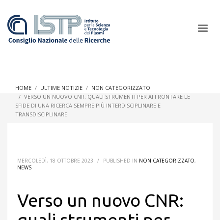
×
HOME
ULTIME NOTIZIE
NON CATEGORIZZATO
VERSO UN NUOVO CNR: QUALI STRUMENTI PER AFFRONTARE LE
SFIDE DI UNA RICERCA SEMPRE PIÙ INTERDISCIPLINARE E
In a world increasingly facing new challenges at the forefront of
TRANSDISCIPLINARE
plasma scientific research and technological innovation, CNR
and ISTP pledge progress and achieve an impact in the
integration of research into societal practices and policy
MERCOLEDÌ, 18 OTTOBRE 2023
/
PUBLISHED IN
NON CATEGORIZZATO
,
NEWS
Verso un nuovo CNR:
quali strumenti per