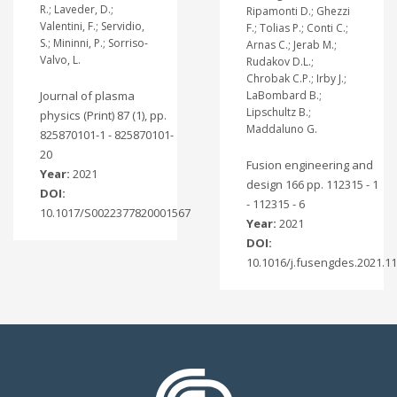
R.; Laveder, D.;
Ripamonti D.; Ghezzi
Valentini, F.; Servidio,
F.; Tolias P.; Conti C.;
S.; Mininni, P.; Sorriso-
Arnas C.; Jerab M.;
Valvo, L.
Rudakov D.L.;
Chrobak C.P.; Irby J.;
Journal of plasma
LaBombard B.;
Lipschultz B.;
physics (Print) 87 (1), pp.
Maddaluno G.
825870101-1 - 825870101-
20
Fusion engineering and
Year:
2021
design 166 pp. 112315 - 1
DOI:
- 112315 - 6
10.1017/S0022377820001567
Year:
2021
DOI:
10.1016/j.fusengdes.2021.1