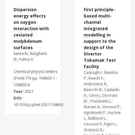
Dispersion
First principle-
energy effects
based multi-
on oxygen
channel
interaction with
integrated
cesiated
modelling in
molybdenum
support to the
surfaces
design of the
Sanna N.; Rutigliano
Divertor
M.; Palma A.
Tokamak Test
facility
Chemical physics letters
Casiraghi I.; Mantica
(Print) 773 pp. 138603-1 -
P.; Koechl F.;
Ambrosino R.;
138603-6
Baiocchi B.; Castaldo
Year:
2021
A.; Citrin J.; Dicorato
DOI:
M. ; Frassinetti L.;
10.1016/j.cplett.2021.138603
Mariani A.; Vincenzi P.;
Agostinetti P.; Aucone
L.; Balbinot L.;
Ceccuzzi S.; Figini L.;
Granucci G.;