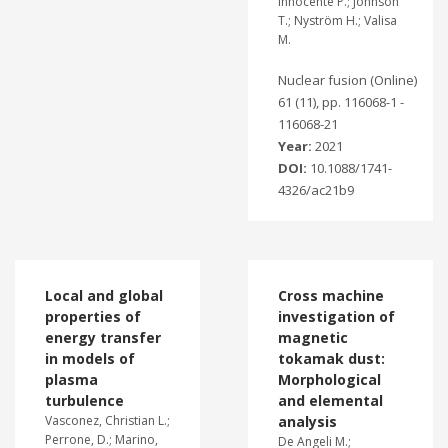
Innocente P.; Johnson
T.; Nyström H.; Valisa
M.
Nuclear fusion (Online)
61 (11), pp. 116068-1 -
116068-21
Year:
2021
DOI:
10.1088/1741-
4326/ac21b9
Local and global
Cross machine
properties of
investigation of
energy transfer
magnetic
in models of
tokamak dust:
plasma
Morphological
turbulence
and elemental
Vasconez, Christian L.;
analysis
Perrone, D.; Marino,
De Angeli M.;