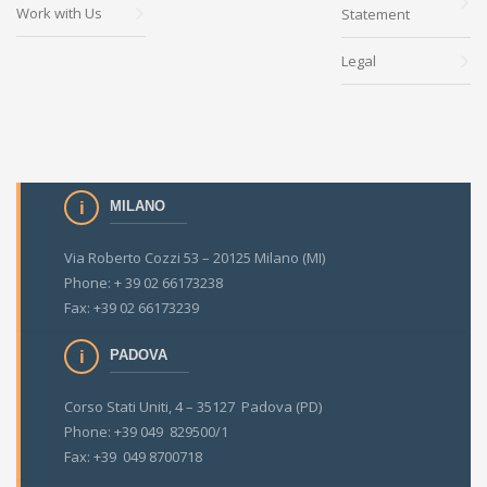
Work with Us
Statement
Legal
MILANO
Via Roberto Cozzi 53 – 20125 Milano (MI)
Phone: + 39 02 66173238
Fax: +39 02 66173239
PADOVA
Corso Stati Uniti, 4 – 35127 Padova (PD)
Phone: +39 049 829500/1
Fax: +39 049 8700718