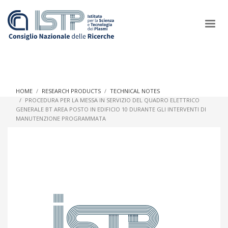
×
HOME
RESEARCH PRODUCTS
TECHNICAL NOTES
PROCEDURA PER LA MESSA IN SERVIZIO DEL QUADRO ELETTRICO
GENERALE BT AREA POSTO IN EDIFICIO 10 DURANTE GLI INTERVENTI DI
In a world increasingly facing new challenges at the forefront of
MANUTENZIONE PROGRAMMATA
plasma scientific research and technological innovation, CNR
and ISTP pledge progress and achieve an impact in the
integration of research into societal practices and policy