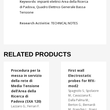
Keywords:
impianti elettrici Area della Ricerca
di Padova
,
Quadro Elettrico Generale Bassa
Tensione
Research Activitie:
TECHNICAL NOTES
RELATED PRODUCTS
Procedura per la
First wall
messa in servizio
Electrostatic
della rete di
probes for RFX-
Media Tensione
mod2
dell’Area della
Spagnolo S.; Spolaore
M.; Cavazzana R.;
Ricerca di
Dalla Palma M.;
Padova (SXA 120)
Berton G.; Bernardi
Lazzaro G.; Ferrari F.
M.; Franchin L.; Franz