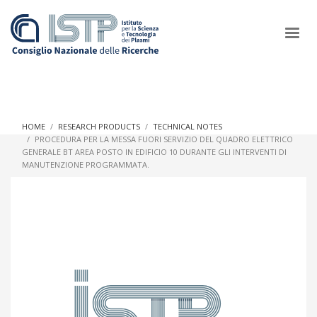
×
HOME
RESEARCH PRODUCTS
TECHNICAL NOTES
PROCEDURA PER LA MESSA FUORI SERVIZIO DEL QUADRO ELETTRICO
GENERALE BT AREA POSTO IN EDIFICIO 10 DURANTE GLI INTERVENTI DI
In a world increasingly facing new challenges at the forefront of
MANUTENZIONE PROGRAMMATA.
plasma scientific research and technological innovation, CNR
and ISTP pledge progress and achieve an impact in the
integration of research into societal practices and policy