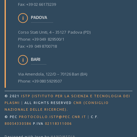
Fax: +39 02 66173239
PADOVA
Corso Stati Uniti, 4 – 35127 Padova (PD)
Phone: +39 049 829500/1
Fax: +39 049 8700718
BARI
Via Amendola, 122/D – 70126 Bari (BA)
Phone: +39 080 5929507
© 2021
ISTP (ISTITUTO PER LA SCIENZA E TECNOLOGIA DEI
PLASMI
|
ALL RIGHTS RESERVED
CNR (CONSIGLIO
.
NAZIONALE DELLE RICERCHE)
© PEC
PROTOCOLLO.ISTP@PEC.CNR.IT
|
C.F.
80054330586
P.IVA
02118311006
Designed with love by
HANDMEDIA