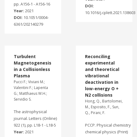
pp. A156-1 - A156-16
DOI:
Year:
2021
10.1016/j.cplett.2021.138603
DOI:
10.1051/0004-
6361/202140279
Turbulent
Reconciling
Magnetogenesis
experimental
in a Collisionless
and theoretical
Plasma
vibrational
Pucci F.; Viviani M.;
deactivation in
Valentini F.; Lapenta
low-energy O +
G.; Matthaeus W.H.;
N2 collisions
Servidio S.
Hong, Q., Bartolomei,
M., Esposito, F., Sun,
The astrophysical
Q., Pirani, F.
journal. Letters (Online)
922 (1), pp. L18-1 - L18-5
PCCP. Physical chemistry
Year:
2021
chemical physics (Print)