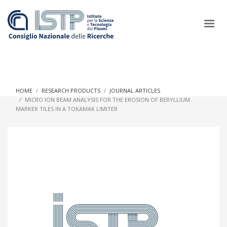
×
HOME
RESEARCH PRODUCTS
JOURNAL ARTICLES
MICRO ION BEAM ANALYSIS FOR THE EROSION OF BERYLLIUM
MARKER TILES IN A TOKAMAK LIMITER
In a world increasingly facing new challenges at the forefront of
plasma scientific research and technological innovation, CNR
and ISTP pledge progress and achieve an impact in the
integration of research into societal practices and policy