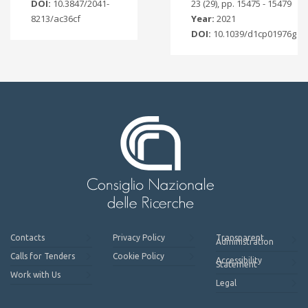
DOI:
10.3847/2041-
23 (29), pp. 15475 - 15479
8213/ac36cf
Year:
2021
DOI:
10.1039/d1cp01976g
Contacts
Privacy Policy
Transparent
Administration
Calls for Tenders
Cookie Policy
Accessibility
Statement
Work with Us
Legal