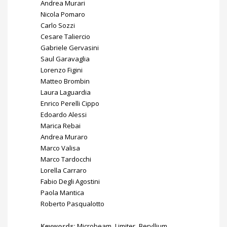
Andrea Murari
Nicola Pomaro
Carlo Sozzi
Cesare Taliercio
Gabriele Gervasini
Saul Garavaglia
Lorenzo Figini
Matteo Brombin
Laura Laguardia
Enrico Perelli Cippo
Edoardo Alessi
Marica Rebai
Andrea Muraro
Marco Valisa
Marco Tardocchi
Lorella Carraro
Fabio Degli Agostini
Paola Mantica
Roberto Pasqualotto
Keywords:
Microbeam
,
Limiter
,
Beryllium