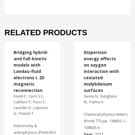
RELATED PRODUCTS
Bridging hybrid-
Dispersion
and full-kinetic
energy effects
models with
on oxygen
Landau-fluid
interaction with
electrons I. 2D
cesiated
magnetic
molybdenum
reconnection
surfaces
Finelli F.; Cerri S.S.;
Sanna N.; Rutigliano
Califano F.; Pucci F.;
M.; Palma A.
Laveder D.; Lapenta
G.; Passot T.
Chemical physics letters
(Print) 773 pp. 138603-1 -
Astronomy &
138603-6
astrophysics (Print) 653
Year:
2021