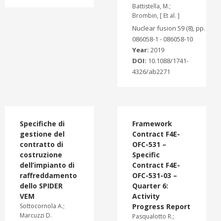
Battistella, M.;
Brombin, [ Et al. ]
Nuclear fusion 59 (8), pp.
086058-1 - 086058-10
Year:
2019
DOI:
10.1088/1741-
4326/ab2271
Specifiche di
Framework
gestione del
Contract F4E-
contratto di
OFC-531 –
costruzione
Specific
dell’impianto di
Contract F4E-
raffreddamento
OFC-531-03 –
dello SPIDER
Quarter 6:
VEM
Activity
Sottocornola A.;
Progress Report
Marcuzzi D.
Pasqualotto R.;