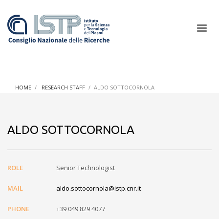
×
HOME
RESEARCH STAFF
ALDO SOTTOCORNOLA
In a world increasingly facing new challenges at the forefront of
plasma scientific research and technological innovation, CNR
ALDO SOTTOCORNOLA
and ISTP pledge progress and achieve an impact in the
integration of research into societal practices and policy
ROLE
Senior Technologist
MAIL
aldo.sottocornola@istp.cnr.it
PHONE
+39 049 829 4077