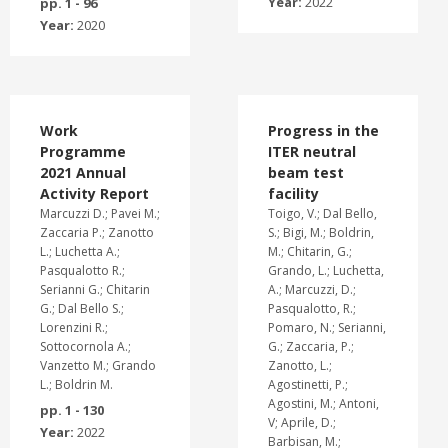
Year:
2022
pp. 1 - 96
Year:
2020
Work
Progress in the
Programme
ITER neutral
2021 Annual
beam test
Activity Report
facility
Marcuzzi D.; Pavei M.;
Toigo, V.; Dal Bello,
Zaccaria P.; Zanotto
S.; Bigi, M.; Boldrin,
L.; Luchetta A.;
M.; Chitarin, G.;
Pasqualotto R.;
Grando, L.; Luchetta,
Serianni G.; Chitarin
A.; Marcuzzi, D.;
G.; Dal Bello S.;
Pasqualotto, R.;
Lorenzini R.;
Pomaro, N.; Serianni,
Sottocornola A.;
G.; Zaccaria, P.;
Vanzetto M.; Grando
Zanotto, L.;
L.; Boldrin M.
Agostinetti, P.;
Agostini, M.; Antoni,
pp. 1 - 130
V; Aprile, D.;
Year:
2022
Barbisan, M.;