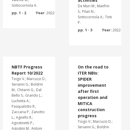
activities
Sottocornola A.
De Muri M.; Manfrin
S.; Pilan N.;
pp. 1 - 2
Year:
2022
Sottocornola A.; Tinti
P.
pp. 1 - 3
Year:
2022
NBTF Progress
On the road to
Report 10/2022
ITER NBIs:
Toigo V.; Marcuzzi D.;
SPIDER
Serianni G.; Boldrin
improvement
M.; Chitarin G.; Dal
after first
Bello S.; Grando L.;
operation and
Luchetta A.;
MITICA
Pasqualotto R.;
construction
Zaccaria P.; Zanotto
progress
L.; Agnello R.;
Toigo V.; Marcuzzi D.;
Agostinetti P.;
Serianni G.; Boldrin
Agostini M.; Antoni