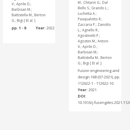
M.; Chitarin G.; Dal
V.; Aprile D.;
Bello S.; Grando L.;
Barbisan M.;
Luchetta A.;
Battistella M.; Berton
Pasqualotto R.;
G.; Bigi [ Et al. ]
Zaccaria P.; Zanotto
pp. 1 - 8
Year:
2022
L.; Agnello R.;
Agostinetti P.;
Agostini M.; Antoni
V.; Aprile D.;
Barbisan M.;
Battistella M.; Berton
G.; Bigi [ Et al. ]
Fusion engineering and
design 168 (07-2021), pp.
112622-1 - 112622-10
Year:
2021
DOI:
10.1016/j.fusengdes.2021.112