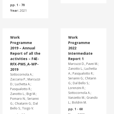
pp. 1 - 70
Year:
2021
Work
Work
Programme
Programme
2019 – Annual
2022
Report of all the
Intermediate
activities – F4E-
Report 1
RFX-PMS_A-WP-
Marcuzzi D., Pavei M.;
Zanotto L.; Luchetta
2019
A.; Pasqualotto R.;
Sottocornola A.;
Serianni G.; Chitarin
Zaccaria P.; Marcuzzi
G.; Dal Bello S.;
D.; Luchetta A.;
Lorenzini R.;
Pasqualotto R.;
Sottocornola A.;
Zanotto L.; Bigi M.;
Vanzetto M.; Grando
Pomaro N.; Serianni
L.; Boldrin M.
G.; Chiatarin G.; Dal
Bello S.; Toigo V.
pp. 1 - 60