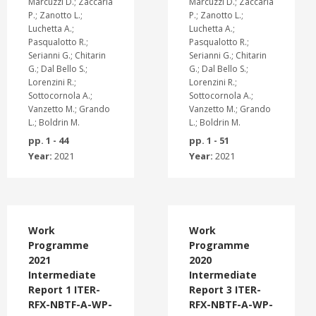
Marcuzzi D.; Zaccaria
Marcuzzi D.; Zaccaria
P.; Zanotto L.;
P.; Zanotto L.;
Luchetta A.;
Luchetta A.;
Pasqualotto R.;
Pasqualotto R.;
Serianni G.; Chitarin
Serianni G.; Chitarin
G.; Dal Bello S.;
G.; Dal Bello S.;
Lorenzini R.;
Lorenzini R.;
Sottocornola A.;
Sottocornola A.;
Vanzetto M.; Grando
Vanzetto M.; Grando
L.; Boldrin M.
L.; Boldrin M.
pp. 1 - 44
pp. 1 - 51
Year:
2021
Year:
2021
Work
Work
Programme
Programme
2021
2020
Intermediate
Intermediate
Report 1 ITER-
Report 3 ITER-
RFX-NBTF-A-WP-
RFX-NBTF-A-WP-