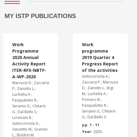
MY ISTP PUBLICATIONS
Work
Work
Programme
programme
2020 Annual
2019 Quarter 4
Activity Report
Progress Report
ITER-RFX-NBTF-
of the activities
A-WP-2020
Sottocornola A.;
Zaccaria P.; Marcuzzi
Marcuzzi D.; Zaccaria
D.; Zanotto L.; Bigi
P.; Zanotto L.;
M.; Luchetta A.;
Luchetta A.;
Pomaro N.;
Pasqualotto R.;
Pasqualotto R.;
Serianni G.; Chitarin
Serianni G.; Chitarin
G.; Dal Bello S.;
G.; Dal Bello S.
Lorenzini R.;
Sottocornola A.;
pp. 1 - 11
Vanzetto M.; Grando
Year:
2020
L.; Boldrin M.