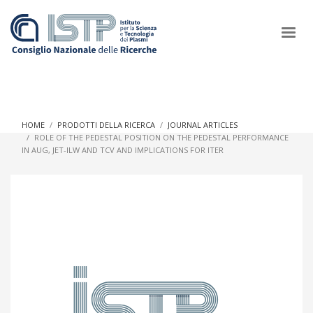
×
HOME
PRODOTTI DELLA RICERCA
JOURNAL ARTICLES
ROLE OF THE PEDESTAL POSITION ON THE PEDESTAL PERFORMANCE
IN AUG, JET-ILW AND TCV AND IMPLICATIONS FOR ITER
In a world increasingly facing new challenges at the forefront of
plasma scientific research and technological innovation, CNR
and ISTP pledge progress and achieve an impact in the
integration of research into societal practices and policy