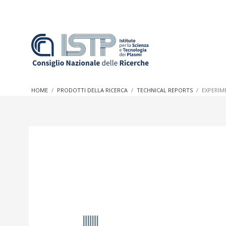
In a world increasingly facing new challenges at the forefron
innovation, CNR and ISTP pledge progress and achieve an imp
HOME
PRODOTTI DELLA RICERCA
TECHNICAL REPORTS
EXPERIM
research into societal practices and policy