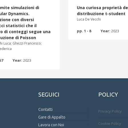
amite simulazioni di
Una curiosa proprietà de
ular Dynamics.
distribuzione t-student
zione con diversi
Luca De Vecchi
ci statistici che il
pp. 1 - 8
Year:
2023
o di conteggi segue una
buzione di Poisson
hi Luca; Ghezzi Francesco;
ederica
57
Year:
2023
SEGUICI
POLICY
Contatti
Privacy Policy
Gare di Appalto
Cookie Policy
Lavora con Noi