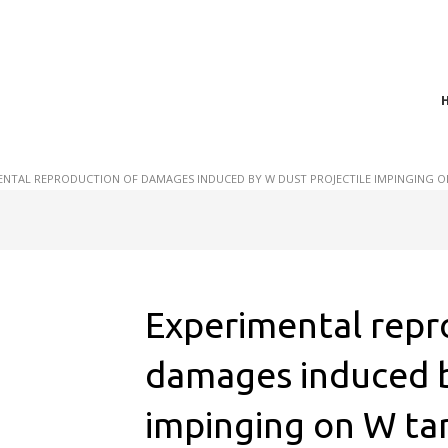
t of plasma scientific research and technological
act in the integration of
ENTAL REPRODUCTION OF DAMAGES INDUCED BY W DUST PROJECTILE IMPINGING O
Experimental repr
damages induced b
impinging on W tar