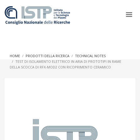
×
HOME
PRODOTTI DELLA RICERCA
TECHNICAL NOTES
TEST DI ISOLAMENTO ELETTRICO IN ARIA DI PROTOTIPI IN RAME
DELLA SCOCCA DI RFX-MOD2 CON RICOPRIMENTO CERAMICO
In a world increasingly facing new challenges at the forefront of
plasma scientific research and technological innovation, CNR
and ISTP pledge progress and achieve an impact in the
integration of research into societal practices and policy