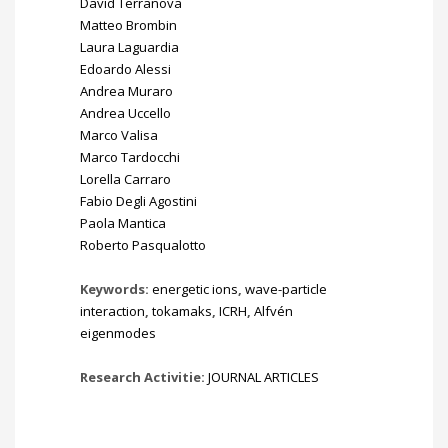
David Terranova
Matteo Brombin
Laura Laguardia
Edoardo Alessi
Andrea Muraro
Andrea Uccello
Marco Valisa
Marco Tardocchi
Lorella Carraro
Fabio Degli Agostini
Paola Mantica
Roberto Pasqualotto
Keywords:
energetic ions
,
wave-particle
interaction
,
tokamaks
,
ICRH
,
Alfvén
eigenmodes
Research Activitie:
JOURNAL ARTICLES