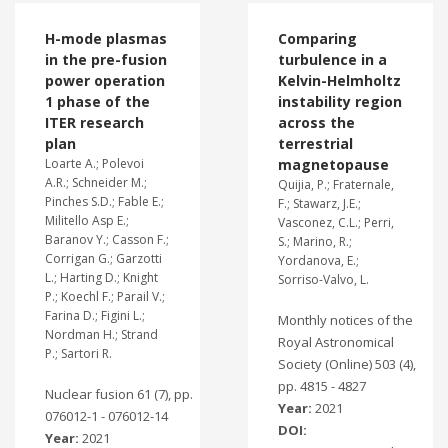
H-mode plasmas
Comparing
in the pre-fusion
turbulence in a
power operation
Kelvin-Helmholtz
1 phase of the
instability region
ITER research
across the
plan
terrestrial
Loarte A.; Polevoi
magnetopause
A.R.; Schneider M.;
Quijia, P.; Fraternale,
Pinches S.D.; Fable E.;
F.; Stawarz, J.E.;
Militello Asp E.;
Vasconez, C.L.; Perri,
Baranov Y.; Casson F.;
S.; Marino, R.;
Corrigan G.; Garzotti
Yordanova, E.;
L.; Harting D.; Knight
Sorriso-Valvo, L.
P.; Koechl F.; Parail V.;
Farina D.; Figini L.;
Monthly notices of the
Nordman H.; Strand
Royal Astronomical
P.; Sartori R.
Society (Online) 503 (4),
pp. 4815 - 4827
Nuclear fusion 61 (7), pp.
Year:
2021
076012-1 - 076012-14
DOI:
Year:
2021