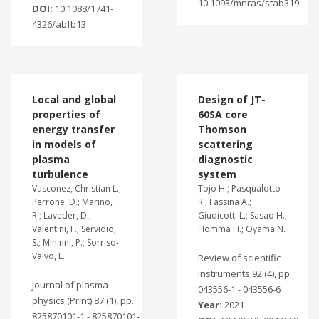
10.1093/mnras/stab319
DOI:
10.1088/1741-
4326/abfb13
Local and global
Design of JT-
properties of
60SA core
energy transfer
Thomson
in models of
scattering
plasma
diagnostic
turbulence
system
Vasconez, Christian L.;
Tojo H.; Pasqualotto
Perrone, D.; Marino,
R.; Fassina A.;
R.; Laveder, D.;
Giudicotti L.; Sasao H.;
Valentini, F.; Servidio,
Homma H.; Oyama N.
S.; Mininni, P.; Sorriso-
Valvo, L.
Review of scientific
instruments 92 (4), pp.
Journal of plasma
043556-1 - 043556-6
physics (Print) 87 (1), pp.
Year:
2021
825870101-1 - 825870101-