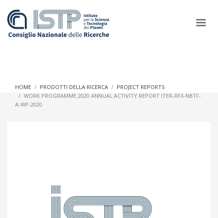
×
HOME
PRODOTTI DELLA RICERCA
PROJECT REPORTS
WORK PROGRAMME 2020 ANNUAL ACTIVITY REPORT ITER-RFX-NBTF-
A-WP-2020
In a world increasingly facing new challenges at the forefront of
plasma scientific research and technological innovation, CNR
and ISTP pledge progress and achieve an impact in the
integration of research into societal practices and policy