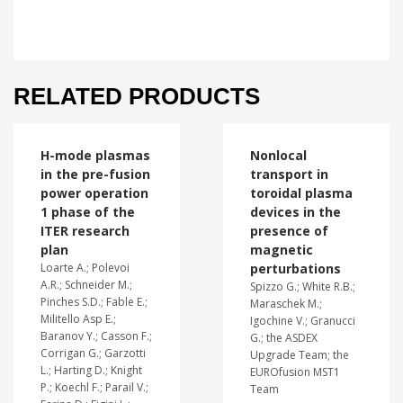
RELATED PRODUCTS
H-mode plasmas
Nonlocal
in the pre-fusion
transport in
power operation
toroidal plasma
1 phase of the
devices in the
ITER research
presence of
plan
magnetic
Loarte A.; Polevoi
perturbations
A.R.; Schneider M.;
Spizzo G.; White R.B.;
Pinches S.D.; Fable E.;
Maraschek M.;
Militello Asp E.;
Igochine V.; Granucci
Baranov Y.; Casson F.;
G.; the ASDEX
Corrigan G.; Garzotti
Upgrade Team; the
L.; Harting D.; Knight
EUROfusion MST1
P.; Koechl F.; Parail V.;
Team