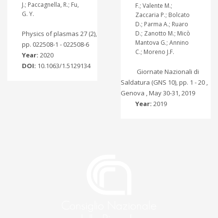
J.; Paccagnella, R.; Fu,
F.; Valente M.;
G. Y.
Zaccaria P.; Bolcato
D.; Parma A.; Ruaro
Physics of plasmas 27 (2),
D.; Zanotto M.; Micò
Mantova G.; Annino
pp. 022508-1 - 022508-6
C.; Moreno J.F.
Year:
2020
DOI:
10.1063/1.5129134
Giornate Nazionali di
Saldatura (GNS 10), pp. 1 - 20 ,
Genova , May 30-31, 2019
Year:
2019