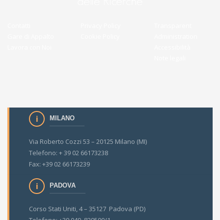
Contatti
Privacy Policy
Transparent
Gare di Appalto
Cookie Policy
Administration
Lavora con Noi
Accessibilità
Note legali
MILANO
Via Roberto Cozzi 53 – 20125 Milano (MI)
Telefono: + 39 02 66173238
Fax: +39 02 66173239
PADOVA
Corso Stati Uniti, 4 – 35127 Padova (PD)