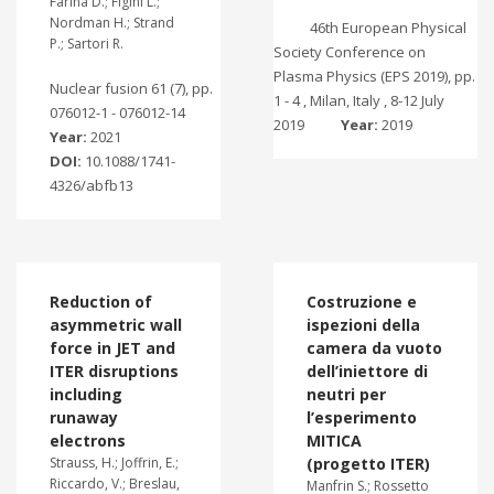
Farina D.; Figini L.;
Nordman H.; Strand
46th European Physical
P.; Sartori R.
Society Conference on
Plasma Physics (EPS 2019), pp.
Nuclear fusion 61 (7), pp.
1 - 4 , Milan, Italy , 8-12 July
076012-1 - 076012-14
2019
Year:
2019
Year:
2021
DOI:
10.1088/1741-
4326/abfb13
Reduction of
Costruzione e
asymmetric wall
ispezioni della
force in JET and
camera da vuoto
ITER disruptions
dell’iniettore di
including
neutri per
runaway
l’esperimento
electrons
MITICA
Strauss, H.; Joffrin, E.;
(progetto ITER)
Riccardo, V.; Breslau,
Manfrin S.; Rossetto