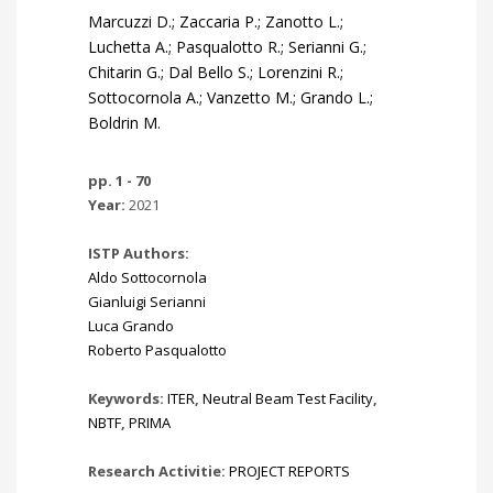
Marcuzzi D.; Zaccaria P.; Zanotto L.;
Luchetta A.; Pasqualotto R.; Serianni G.;
Chitarin G.; Dal Bello S.; Lorenzini R.;
Sottocornola A.; Vanzetto M.; Grando L.;
Boldrin M.
pp. 1 - 70
Year:
2021
ISTP Authors:
Aldo Sottocornola
Gianluigi Serianni
Luca Grando
Roberto Pasqualotto
Keywords:
ITER
,
Neutral Beam Test Facility
,
NBTF
,
PRIMA
Research Activitie:
PROJECT REPORTS